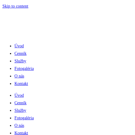
Skip to content
Úvod
Cenník
Služby
Fotogaléria
O nás
Kontakt
Úvod
Cenník
Služby
Fotogaléria
O nás
Kontakt