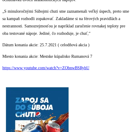
„S minuloročnými Súbojmi chuti sme zaznamenali veľký úspech, preto sme
sa kampaň rozhodli zopakovať. Zakladáme si na férových pravidlách a
nestrannosti. Samozrejmosťou je napríklad zaručenie rovnakej teploty pre
oba testované nápoje. Jediné, čo rozhoduje, je chuť,“
Dátum konania akcie: 25.7.2021 ( celodňová akcia )
Miesto konania akcie: Mestske kúpalisko Rumanová 7
https://www.youtube.com/watch?v=ZObnwBSRyhU