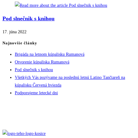
Pod slnečnik s knihou
17. júna 2022
Najnovšie články
Brigáda na letnom kúpalisku Rumanová
Otvorenie kúpaliska Rumanová
Pod slnečnik s knihou
Všetkých Vás pozývame na poslednú letnú Latino Tančiareň na
kúpalisku Červená hviezda
Podporujeme letecké dni