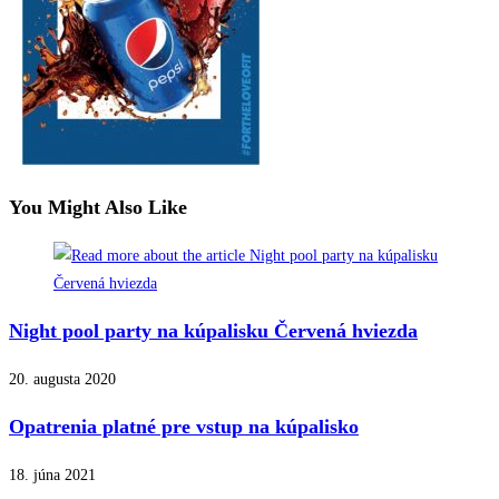
You Might Also Like
Night pool party na kúpalisku Červená hviezda
20. augusta 2020
Opatrenia platné pre vstup na kúpalisko
18. júna 2021