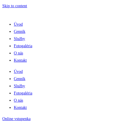
Skip to content
Úvod
Cenník
Služby
Fotogaléria
O nás
Kontakt
Úvod
Cenník
Služby
Fotogaléria
O nás
Kontakt
Online vstupenka