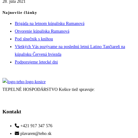
28. júla 2021
Najnovšie články
Brigáda na letnom kúpalisku Rumanová
Otvorenie kúpaliska Rumanová
Pod slnečnik s knihou
Všetkých Vás pozývame na poslednú letnú Latino Tančiareň na
kúpalisku Červená hviezda
Podporujeme letecké dni
TEPELNÉ HOSPODÁRSTVO Košice tiež spravuje:
Kontakt
+421 917 347 576
plavaren@teho.sk